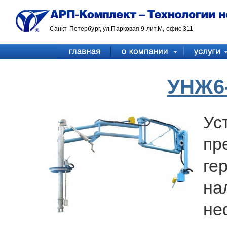
Санкт-Петербург, ул.Парковая 9 лит.М, офис 311
УНЖ6-
Ус
п
ге
н
н