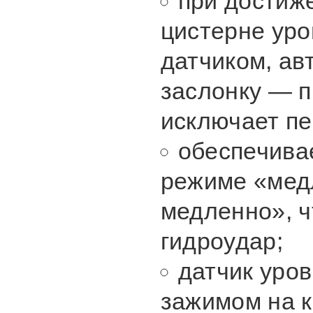
при достиж
цистерне уро
датчиком, ав
заслонку — п
исключает пе
обеспечива
режиме «мед
медленно», ч
гидроудар;
датчик уро
зажимом на 