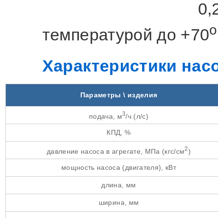
0,
o
температурой до +70
Характеристики нас
Параметры \ изделия
3
подача, м
/ч (л/с)
КПД, %
2
давление насоса в агрегате, МПа (кгс/см
)
мощность насоса (двигателя), кВт
длина, мм
ширина, мм