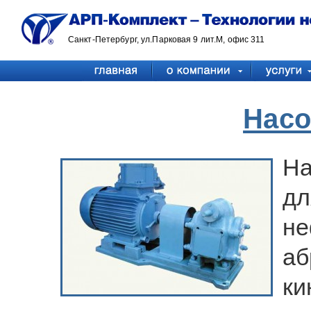
Санкт-Петербург, ул.Парковая 9 лит.М, офис 311
Нас
На
д
н
а
ки