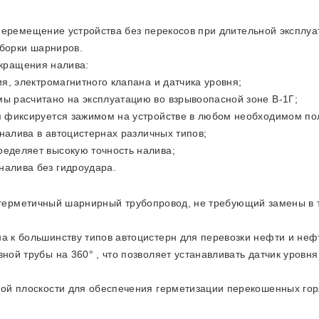
еремещение устройства без перекосов при длительной эксплуа
борки шарниров.
екращения налива:
ия, электромагнитного клапана и датчика уровня;
ы расчитано на эксплуатацию во взрывоопасной зоне В-1Г;
я фиксируется зажимом на устройстве в любом необходимом по
налива в автоцистернах различных типов;
ределяет высокую точность налива;
налива без гидроудара.
 герметичный шарнирный трубопровод, не требующий замены в т
а к большинству типов автоцистерн для перевозки нефти и неф
вной трубы на 360° , что позволяет устанавливать датчик уровн
ной плоскости для обеспечения герметизации перекошенных гор