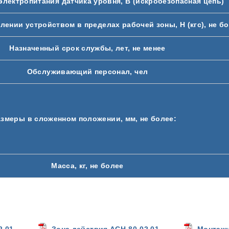
электропитания датчика уровня, В (искробезопасная цепь)
лении устройством в пределах рабочей зоны, Н (кгс), не б
Назначенный срок службы, лет, не менее
Обслуживающий персонал, чел
змеры в сложенном положении, мм, не более:
Масса, кг, не более
.01.
Зона действия АСН-80-02.01.
Монтажн