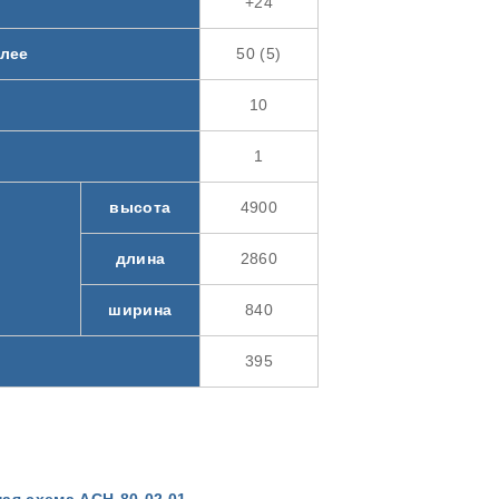
+24
олее
50 (5)
10
1
высота
4900
длина
2860
ширина
840
395
ая схема АСН-80-02.01.