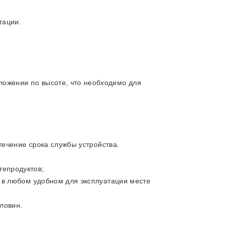
тации.
ложении по высоте, что необходимо для
ечение срока службы устройства.
тепродуктов;
я в любом удобном для эксплуатации месте
ловин.