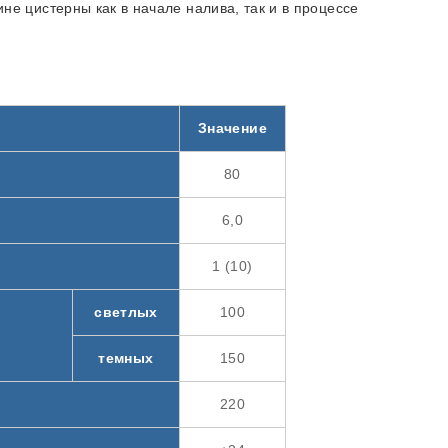
е цистерны как в начале налива, так и в процессе
Значение
80
6,0
1 (10)
светлых
100
темных
150
220