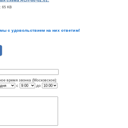
:
65 KB
мы с удовольствием на них ответим!
ное время звонка (Московское):
с
до