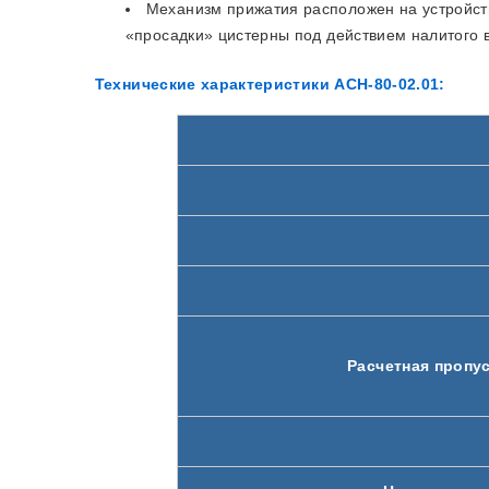
Механизм прижатия расположен на устройств
«просадки» цистерны под действием налитого в
Технические характеристики АСН-80-02.01:
Расчетная пропус