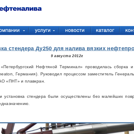
вка стендера Ду250 для налива вязких нефтепро
9 августа 2012г
 «Петербургский Нефтяной Терминал» проводилась сборка и 
aton, Германия). Руководил процессом заместитель Генеральн
АО «ПНТ» и плавкран.
 установка стендера были осуществлены без малейших повр
едназначению.