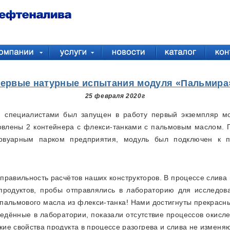
ервые натурные испытания модуля «Пальмира
25 февраля 2020г
 специалистами был запущен в работу первый экземпляр м
овлены 2 контейнера с флекси-танками с пальмовым маслом. 
ервуарным парком предприятия, модуль был подключен к пе
равильность расчётов наших конструкторов. В процессе слива
продуктов, пробы отправлялись в лабораторию для исследо
пальмового масла из флекси-танка! Нами достигнуты прекрасны
едённые в лаборатории, показали отсутствие процессов окисле
ие свойства продукта в процессе разогрева и слива не изменяю