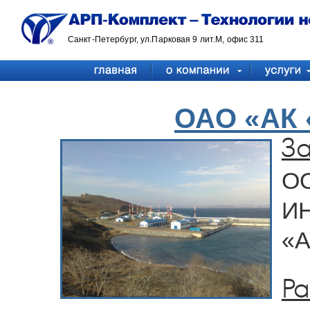
Санкт-Петербург, ул.Парковая 9 лит.М, офис 311
ОАО «АК 
За
О
И
«А
Р