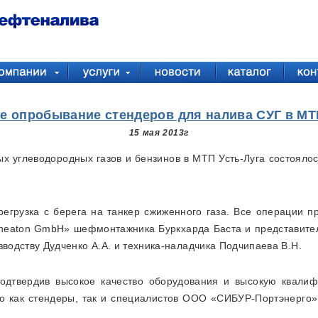
е опробывание стендеров для налива СУГ в МТП
15 мая 2013г
х углеводородных газов и бензинов в МТП Усть-Луга состояло
регрузка с берега на танкер сжиженного газа. Все операции
eaton GmbH» шефмонтажника Буркхарда Баста и представите
зводству Дудченко А.А. и техника-наладчика Подчипаева В.Н.
подтвердив высокое качество оборудования и высокую квали
го как стендеры, так и специалистов ООО «СИБУР-Портэнерго»